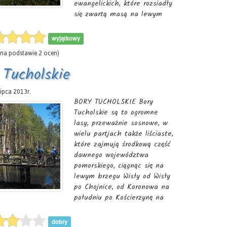
ewangelickich, które rozsiadły
się zwartą masą na lewym
brzegu Wisły naprzeciw
Grudziądza aż po ujście Mo-
wyjątkowy
tławy ku północy. Mieszkańcy
na podstawie
2
ocen)
tych wsi są przeważnie
potomkami dawnych
 Tucholskie
osadników holenderskich,
którzy od reformacji trwają
lipca 2013r.
przy swoim wyznaniu.
BORY TUCHOLSKIE Bory
Tucholskie są to ogromne
lasy, przeważnie sosnowe, w
wielu partjach także liściaste,
które zajmują środkową część
dawnego województwa
pomorskiego, ciągnąc się na
lewym brzegu Wisły od Wisły
po Chojnice, od Koronowa na
południu po Kościerzynę na
północy. Ich granicę można
pociągnąć przez miejscowości:
dobry