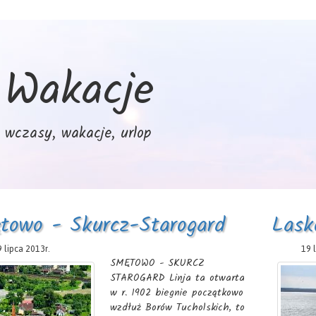
Wakacje
wczasy, wakacje, urlop
towo - Skurcz-Starogard
Lask
 lipca 2013r.
19 
SMĘTOWO - SKURCZ
STAROGARD Linja ta otwarta
w r. 1902 biegnie początkowo
wzdłuż Borów Tucholskich, to