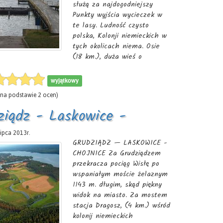
służą za najdogodniejszy
Punkty wyjścia wycieczek w
te lasy. Ludność czysto
polska, Kolonji niemieckich w
tych okolicach niema. Osie
(18 km.), duża wieś o
charakterze miasteczka ?
2.800 m., w czem trzecia
wyjątkowy
część ewangelików. Hotel Raj-
na podstawie
2
ocen)
kowskiego. Wieś, która jest
największą wsią powiatu
ziądz - Laskowice -
świec-r^go, jest centrem
Borowiaków Borów'Tucholskich.
nice
lipca 2013r.
Niegdyś to punkt
GRUDZIĄDZ — LASKOWICE -
skrzyżowania głównych
CHOJNICE Za Grudziądzem
gościńców, prowadzących
przekracza pociąg Wisłę po
przez Bory Tucholskie,
wspaniałym moście żelaznym
1143 m. długim, skąd piękny
widok na miasto. Za mostem
stacja Dragosz, (4 km.) wśród
kolonij niemieckich