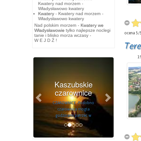
Kwatery nad morzem -
Władysławowo kwatery
Kwatery
- Kwatery nad morzem -
Władysławowo kwatery
Nad polskim morzem -
Kwatery we
Władysławowie
tylko najlepsze noclegi
ocena
5
/
tanie i blisko morza wczasy -
W E J D Ź !
Tere
19
Previous
Next
Kaszubskie
czarownice
CZAROWNICE -Podobno
czarownica mogła
godzinami patrzeć w