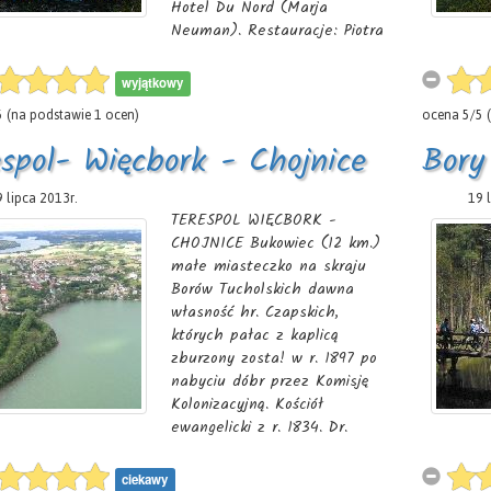
Hotel Du Nord (Marja
Neuman). Restauracje: Piotra
Schwarzkopfa, Apolinarego
Knittera i Jana Ziółkowskiego.
wyjątkowy
Cukiernia Józefa Thiela.
5
(na podstawie
1
ocen)
ocena
5
/
5
(
Uzieje miasta. Tuchola należy
do najstarszych miast na
spol- Więcbork - Chojnice
Bory
Pomorzu, które istniało już za
czasów książąt pomorskich,
 lipca 2013r.
19 
TERESPOL WIĘCBORK -
CHOJNICE Bukowiec (12 km.)
małe miasteczko na skraju
Borów Tucholskich dawna
własność hr. Czapskich,
których pałac z kaplicą
zburzony zosta! w r. 1897 po
nabyciu dóbr przez Komisję
Kolonizacyjną. Kościół
ewangelicki z r. 1834. Dr.
Ceynowa, działacz kaszubski,
był tu lekarzem. W okolicy
ciekawy