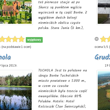
też pierwsze stacje aż po
Skurcz są punktem wyjścia
wycieczek w tą część Borów. Z
wyjątkiem dwóch kolonji
niemieckich okolica czysto
polska. Stara Jania (6 km.),
podobnie jak sąsiednie wsie
Jania Leśna i Jania Kościelna,
wyjątkowy
dawne dobra Konopackich,
5
(na podstawie
1
ocen)
ocena
5
/
5
(
Kostków, Wcliłów i Czapskich,
obecnie w ręku niemieckieni.
hola
Grud
Pochodził stąd Jan z Jani (
1461r), pierwszy wojewoda
 lipca 2013r.
Choj
19 
pomorski,
TUCHOLA Jest to położone na
skraju Borów Tucholskich
miasto powiatowe o 5.000 m.,
w czem za czasów
niemieckich była trzecia część
ewangelików. Obecnie 80%
Polaków. Hotele: Hotel
Kościuszki (Jan Świerczyński),