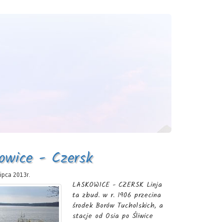
owice - Czersk
lipca 2013r.
LASKOWICE - CZERSK Linja
ta zbud. w r. 1906 przecina
środek Borów Tucholskich, a
stacje od Osia po Śliwice