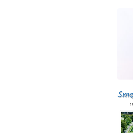
Smę
19