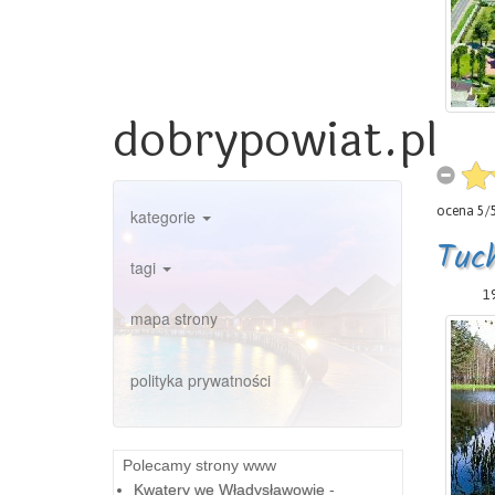
dobrypowiat.pl
ocena
5
/
kategorie
Tuc
tagi
19
mapa strony
polityka prywatności
Polecamy strony www
Kwatery we Władysławowie
-