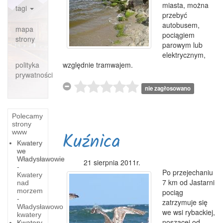
miasta, można
tagi
przebyć
autobusem,
mapa
pociągiem
strony
parowym lub
elektrycznym,
polityka
względnie tramwajem.
prywatności
nie zagłosowano
Polecamy
strony
www
Kuźnica
Kwatery
we
Władysławowie
21 sierpnia 2011r.
-
Po przejechaniu
Kwatery
7 km od Jastarni
nad
morzem
pociąg
-
zatrzymuje się
Władysławowo
we wsi rybackiej,
kwatery
noszącej od
Kwatery