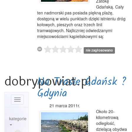
Zatokę
Gdańską. Cały
ten nadmorski pas posiada piękną plażę,
dostępną w wielu punktach dzięki istnieniu dróg
kołowych, pieszych oraz trzech linii
tramwajowych. Najliczniej odwiedzanymi
miejscowościami kąpieliskowymi są:
nie zagłosowano
dobrypowiat.pl
Na Trasie Gdańsk ?
Gdynia
Toggle
21 marca 2011r.
navigation
Około 20-
kilometrową
kategorie
odległość,
dzielącą obydwa