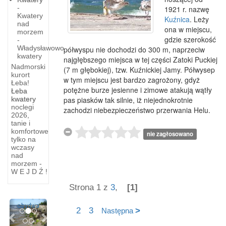
-
1921 r. nazwę
Kwatery
Kuźnica
. Leży
nad
ona w miejscu,
morzem
gdzie szerokość
-
Władysławowo
półwyspu nie dochodzi do 300 m, naprzeciw
kwatery
najgłębszego miejsca w tej części Zatoki Puckiej
Nadmorski
(7 m głębokiej), tzw. Kuźnickiej Jamy. Półwysep
kurort
w tym miejscu jest bardzo zagrożony, gdyż
Na
Łeba!
potężne burze jesienne i zimowe atakują wątły
Łeba
Trasie
kwatery
pas piasków tak silnie, iż niejednokrotnie
noclegi
Gdańsk
zachodzi niebezpieczeństwo przerwania Helu.
2026,
?
tanie i
komfortowe
Gdynia
nie zagłosowano
tylko na
wczasy
Około
nad
20-
morzem -
W E J D Ź !
kilometrową
odległość,
Strona 1 z
3
,
[1]
dzielącą
Previous
Next
obydwa
2
3
>
Następna