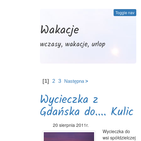
Toggle nav
Wakacje
wczasy, wakacje, urlop
[1]
2
3
Następna
>
Wycieczka z
Gdańska do.... Kulic
20 sierpnia 2011r.
Wycieczka do
wsi spółdzielczej