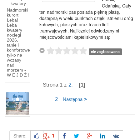
kwatery
Gdańską. Cały
Nadmorski
ten nadmorski pas posiada piękną plażę,
kurort
dostępną w wielu punktach dzięki istnieniu dróg
Łeba!
kołowych, pieszych oraz trzech linii
Łeba
kwatery
tramwajowych. Najliczniej odwiedzanymi
noclegi
miejscowościami kąpieliskowymi są:
2026,
tanie i
Kuźnica
komfortowe
nie zagłosowano
tylko na
Po
wczasy
przejechaniu
nad
7 km od
morzem -
W E J D Ź !
Jastarni
pociąg
Strona 1 z
2
,
[1]
zatrzymuje
Previous
Next
się we
2
>
Następna
1
Share: