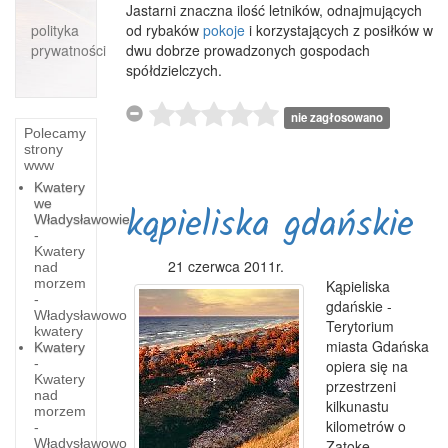
Jastarni znaczna ilość letników, odnajmujących
polityka
od rybaków
pokoje
i korzystających z posiłków w
prywatności
dwu dobrze prowadzonych gospodach
spółdzielczych.
nie zagłosowano
Polecamy
strony
www
Kwatery
we
kąpieliska gdańskie
Władysławowie
-
Kwatery
21 czerwca 2011r.
nad
morzem
Kąpieliska
-
gdańskie -
Władysławowo
Terytorium
kwatery
miasta Gdańska
Kwatery
-
opiera się na
Kwatery
przestrzeni
nad
kilkunastu
morzem
kilometrów o
-
Władysławowo
Zatokę