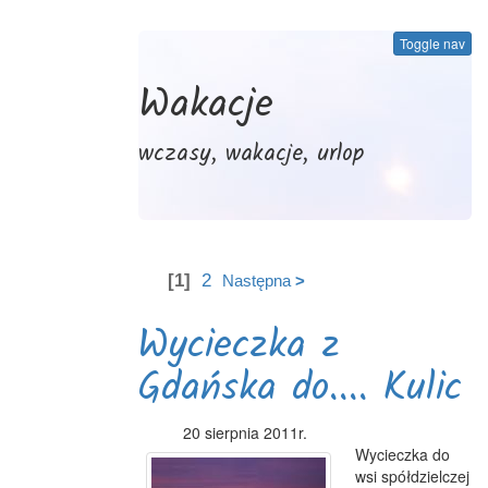
Toggle nav
Wakacje
wczasy, wakacje, urlop
[1]
2
Następna
>
Wycieczka z
Gdańska do.... Kulic
20 sierpnia 2011r.
Wycieczka do
wsi spółdzielczej