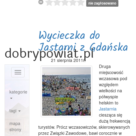
nie zagłosowano
Wycieczka do
Jastarni z Gdańska
dobrypowiat.pl
21 sierpnia 2011r.
Druga
miejscowość
Toggle
wczasowa pod
navigation
względem
wielkości na
kategorie
półwyspie
helskim to
Jastarnia
tagi
ciesząca się
dużą frekwencją
mapa
turystów. Prócz wczasowiczów, skierowywanych
strony
przez Związki Zawodowe, bawi corocznie w