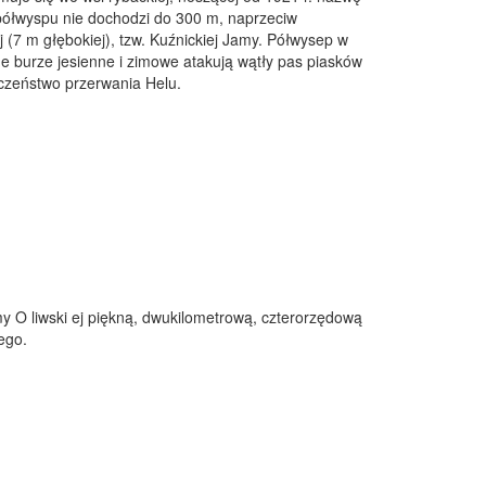
 półwyspu nie dochodzi do 300 m, naprzeciw
j (7 m głębokiej), tzw. Kuźnickiej Jamy. Półwysep w
e burze jesienne i zimowe atakują wątły pas piasków
ieczeństwo przerwania Helu.
 O liwski ej piękną, dwukilometrową, czterorzędową
ego.