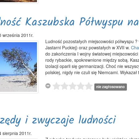
ność Kaszubska Półwyspu na 
0 września 2011r.
Ludność pozostałych miejscowości półwyspu ? w
Jastarni Puckiej) oraz powstałych w XVII w.
Cha
do zakończenia I wojny światowej miejscowości
rody rybackie, spokrewnione między sobą. Kaszu
izolacji oparli się germanizacji. Choć nie wszy
polskiej, nigdy nie czuli się Niemcami. Wykazał t
nie zagłosowano
zędy i zwyczaje ludności
4 sierpnia 2011r.