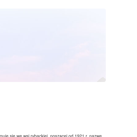
muje się we wsi rybackiej, noszącej od 1921 r. nazwę