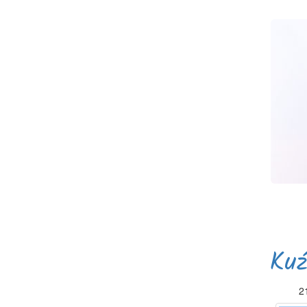
Kuź
2