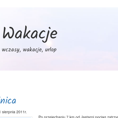
Wakacje
wczasy, wakacje, urlop
nica
1 sierpnia 2011r.
Po przejechaniu 7 km od Jastarni pociąg zatrzy