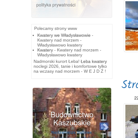
polityka prywatności
Polecamy strony www
Kwatery we Władysławowie
-
Kwatery nad morzem -
Władysławowo kwatery
Kwatery
- Kwatery nad morzem -
Władysławowo kwatery
Nadmorski kurort Łeba!
Łeba kwatery
noclegi 2026, tanie i komfortowe tylko
na wczasy nad morzem - W E J D Ź !
Str
Previous
Next
2
Budownictwo
Kaszubskie
Najdawniejsze, zrębowe,