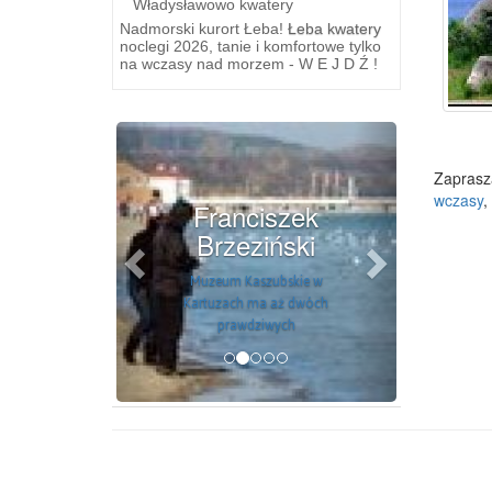
Władysławowo kwatery
Nadmorski kurort Łeba!
Łeba kwatery
noclegi 2026, tanie i komfortowe tylko
na wczasy nad morzem - W E J D Ź !
Previous
Next
Zapras
wczasy
,
Franciszek
Brzeziński
Muzeum Kaszubskie w
Kartuzach ma aż dwóch
prawdziwych