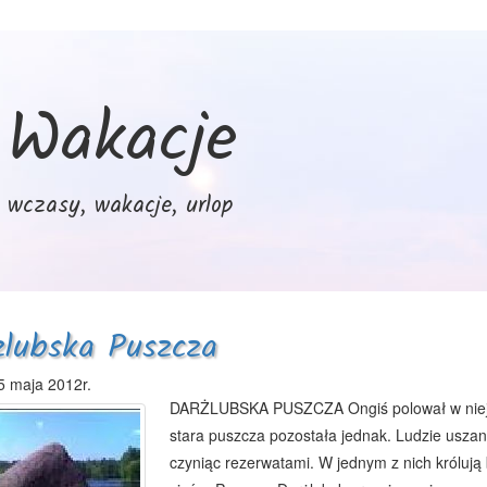
Wakacje
wczasy, wakacje, urlop
zlubska Puszcza
5 maja 2012r.
DARŻLUBSKA PUSZCZA Ongiś polował w niej na 
stara puszcza pozostała jednak. Ludzie uszan
czyniąc rezerwatami. W jednym z nich królują 