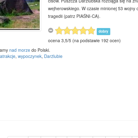
cisów. Puszcza Darżlubska rozciąga się na zn
wejherowskiego. W czasie minionej 53 wojny o
tragedii (patrz PIAŚNI-CA).
dobry
ocena
3,5
/
5
(na podstawie
192
ocen)
zamy
nad morze
do Polski.
atrakcje
,
wypoczynek
,
Darżlubie