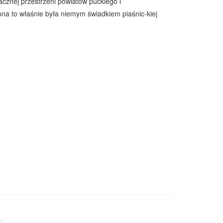
acznej przestrzeni powiatów puckiego i
na to właśnie była niemym świadkiem piaśnic-kiej