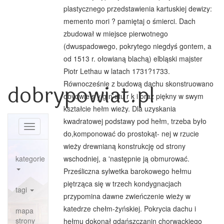
plastycznego przedstawienia kartuskiej dewizy:
memento mori ? pamiętaj o śmierci. Dach
zbudował w miejsce pierwotnego
(dwuspadowego, pokrytego niegdyś gontem, a
od 1513 r. ołowianą blachą) elbląski majster
Piotr Lethau w latach 1731?1733.
Równocześnie z budową dachu skonstruowano
dobrypowiat.pl
obydwie s y g n atu r k i oraz piękny w swym
kształcie hełm wieży. Dla uzyskania
kwadratowej podstawy pod hełm, trzeba było
Toggle
do,komponować do prostokąt- nej w rzucie
navigation
wieży drewnianą konstrukcję od strony
kategorie
wschodniej, a 'następnie ją obmurować.
Prześliczna sylwetka barokowego hełmu
piętrząca się w trzech kondygnacjach
tagi
przypomina dawne zwieńczenie wieży w
katedrze chełm-żyńskiej. Pokrycia dachu i
mapa
strony
hełmu dokonał gdańszczanin chorwackiego