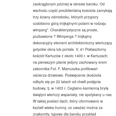
zaokrąglonym później w okresie baroku. Od
wschodu część prezbiterialną kościoła zamykają
trzy ściany ośmioboku, których przypory
ozdobiono górą trójkątnymi polami w rodzaju
wimperg*. Charakterystyczne są proste,
pozbawione ? Wimperga ? trójkątny
dekoracyjny element architektoniczny wieńczący
gotyckie okna lub portale. V, 41 Poklasztorny
kościół Kartuzów z około 1400 r. w Kartuzach;
na pierwszym planie jedyny zachowany erem
zakonnika Fot. F. Mamuszka profilowań
ościerza drzwiowe. Poświęcenie (kościoła
odbyło się po 22 latach od chwili podjęcia
budowy, tj. w 1403 r. Ceglaino-kamienną bryłę
świątyni wieńczy wspaniały, nie spotykany u nas
W takiej postaci dach, który uformowano w
kształt wieka trumny, co uważać można za
znakomity, typowy dla baroku przykład