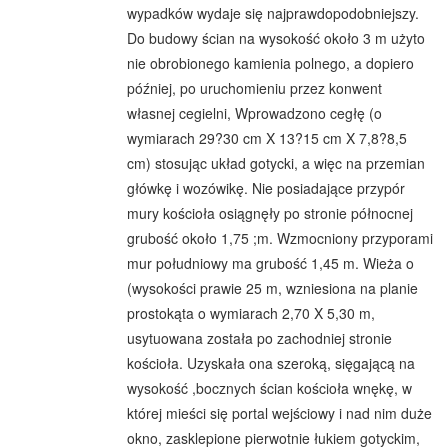
wypadków wydaje się najprawdopodobniejszy.
Do budowy ścian na wysokość około 3 m użyto
nie obrobionego kamienia polnego, a dopiero
później, po uruchomieniu przez konwent
własnej cegielni, Wprowadzono cegłę (o
wymiarach 29?30 cm X 13?15 cm X 7,8?8,5
cm) stosując układ gotycki, a więc na przemian
główkę i wozówikę. Nie posiadające przypór
mury kościoła osiągnęły po stronie północnej
grubość około 1,75 ;m. Wzmocniony przyporami
mur południowy ma grubość 1,45 m. Wieża o
(wysokości prawie 25 m, wzniesiona na planie
prostokąta o wymiarach 2,70 X 5,30 m,
usytuowana została po zachodniej stronie
kościoła. Uzyskała ona szeroką, sięgającą na
wysokość ,bocznych ścian kościoła wnękę, w
której mieści się portal wejściowy i nad nim duże
okno, zasklepione pierwotnie łukiem gotyckim,