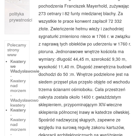
pochodzenia Franciszek Mayerhold, zużywając
273 cetnary i 82 funty miedzianej blachy. Za
polityka
prywatności
wszystkie te prace konwent zapłacił 72 332
złote. Zwieńczenie hełmu wieży i zachodniej
sygnaturki zmieniono nieco w 1766 r. w związku
z naprawą tych obiektów po uderzeniu w 1760 r.
Polecamy
strony
pioruna. Jednonawowe wnętrze kościoła ma
www
wymiary: długość 44,45 m, szerokość 9,30 m,
Kwatery
wysokość 11,40 m. Długość zewnętrzna budowli
we
Władysławowie
dochodzi do 50 :m. Wnętrze podzielone jest na
-
Kwatery
siedem przęseł plus przęsło objęte od wschodu
nad
trzema ścianami ośmioboku. Cała przestrzeń
morzem
-
nakryta została około 1400 r. gwiaździstym
Władysławowo
sklepieniem, przypominającym XIV-wieczne
kwatery
Kwatery
sklepienia północnej inawy w katedrze oliwskiej.
-
Spośród nadzwyczaj skąpych, zapewne ze
Kwatery
nad
względu ina surową regułę zakonu kartuzów,
morzem
-
dekoracji architektonicznych na wyróżnienie