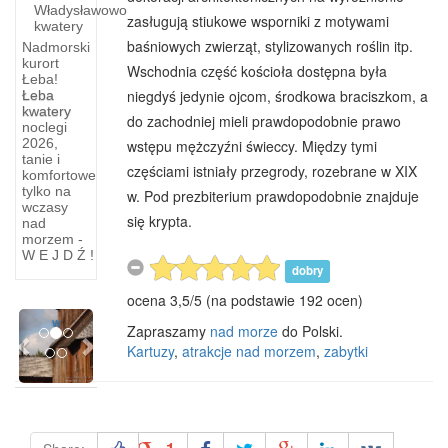
Władysławowo
zasługują stiukowe wsporniki z motywami
kwatery
baśniowych zwierząt, stylizowanych roślin itp.
Nadmorski
kurort
Wschodnia część kościoła dostępna była
Łeba!
niegdyś jedynie ojcom, środkowa braciszkom, a
Łeba
kwatery
Klemens
do zachodniej mieli prawdopodobnie prawo
noclegi
Derc
2026,
wstępu mężczyźni świeccy. Między tymi
tanie i
częściami istniały przegrody, rozebrane w XIX
komfortowe
DERC "
tylko na
w. Pod prezbiterium prawdopodobnie znajduje
Gdy w
wczasy
roku
się krypta.
nad
1915
morzem -
W E J D Ź !
teatralny
dobry
zespół
ocena
3,5
/
5
(na podstawie
192
ocen)
amatorski
Previous
Next
w
Zapraszamy
nad morze
do Polski.
Kartuzy
,
atrakcje nad morzem
,
zabytki