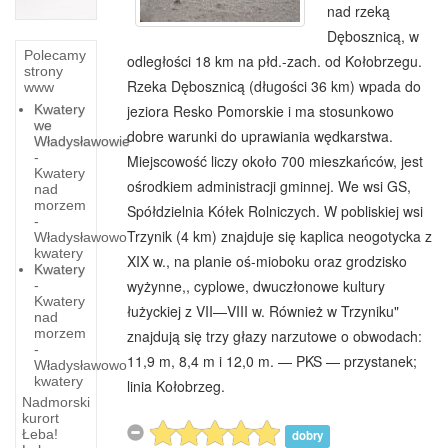
nad rzeką
Dębosznicą, w
Polecamy
odległości 18 km na płd.-zach. od Kołobrzegu.
strony
Rzeka Dębosznicą (długości 36 km) wpada do
www
Kwatery
jeziora Resko Pomorskie i ma stosunkowo
we
dobre warunki do uprawiania wędkarstwa.
Władysławowie
-
Miejscowość liczy około 700 mieszkańców, jest
Kwatery
ośrodkiem administracji gminnej. We wsi GS,
nad
morzem
Spółdzielnia Kółek Rolniczych. W pobliskiej wsi
-
Trzynik (4 km) znajduje się kaplica neogotycka z
Władysławowo
kwatery
XIX w., na planie oś-mioboku oraz grodzisko
Kwatery
wyżynne,, cyplowe, dwuczłonowe kultury
-
Kwatery
łużyckiej z VII—VIII w. Również w Trzyniku"
nad
morzem
znajdują się trzy głazy narzutowe o obwodach:
-
11,9 m, 8,4 m i 12,0 m. — PKS — przystanek;
Władysławowo
kwatery
linia Kołobrzeg.
Nadmorski
kurort
Na
Łeba!
dobry