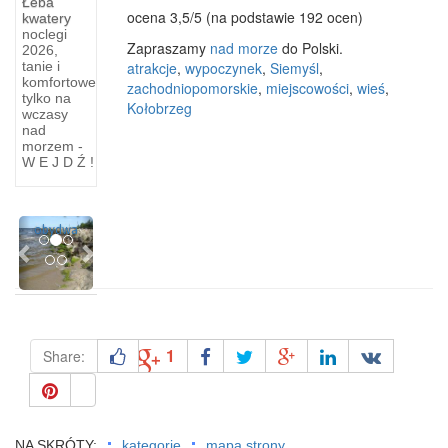
Łeba
Trasie
ocena
3,5
/
5
(na podstawie
192
ocen)
kwatery
noclegi
Gdańsk
Zapraszamy
nad morze
do Polski.
2026,
?
atrakcje
,
wypoczynek
,
Siemyśl
,
tanie i
komfortowe
zachodniopomorskie
,
miejscowości
,
wieś
,
Gdynia
tylko na
Kołobrzeg
wczasy
Około
nad
20-
morzem -
W E J D Ź !
kilometrową
odległość,
dzielącą
Previous
Next
obydwa
1
Share:
NA SKRÓTY:
kategorie
mapa strony