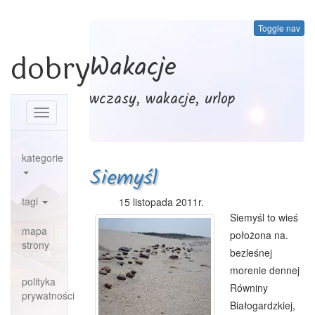
Toggle nav
dobrypowiat.pl
Wakacje
wczasy, wakacje, urlop
Toggle
navigation
kategorie
Siemyśl
tagi
15 listopada 2011r.
Siemyśl to wieś
mapa
położona na.
strony
bezleśnej
morenie dennej
polityka
Równiny
prywatności
Białogardzkiej,