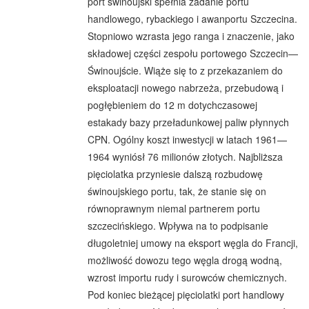
port świnoujski spełnia zadanie portu
handlowego, rybackiego i awanportu Szczecina.
Stopniowo wzrasta jego ranga i znaczenie, jako
składowej części zespołu portowego Szczecin—
Świnoujście. Wiąże się to z przekazaniem do
eksploatacji nowego nabrzeża, przebudową i
pogłębieniem do 12 m dotychczasowej
estakady bazy przeładunkowej paliw płynnych
CPN. Ogólny koszt inwestycji w latach 1961—
1964 wyniósł 76 milionów złotych. Najbliższa
pięciolatka przyniesie dalszą rozbudowę
świnoujskiego portu, tak, że stanie się on
równoprawnym niemal partnerem portu
szczecińskiego. Wpływa na to podpisanie
długoletniej umowy na eksport węgla do Francji,
możliwość dowozu tego węgla drogą wodną,
wzrost importu rudy i surowców chemicznych.
Pod koniec bieżącej pięciolatki port handlowy