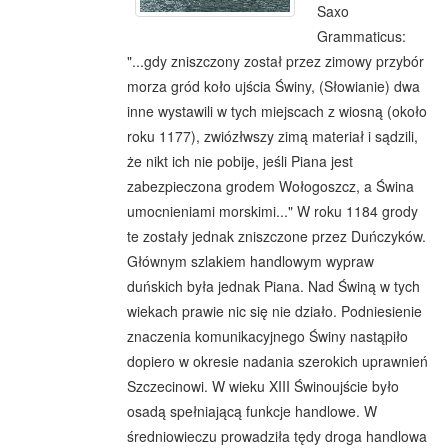
Saxo
Grammaticus:
"...gdy zniszczony został przez zimowy przybór
morza gród koło ujścia Świny, (Słowianie) dwa
inne wystawili w tych miejscach z wiosną (około
roku 1177), zwiózłwszy zimą materiał i sądzili,
że nikt ich nie pobije, jeśli Piana jest
zabezpieczona grodem Wołogoszcz, a Świna
umocnieniami morskimi..." W roku 1184 grody
te zostały jednak zniszczone przez Duńczyków.
Głównym szlakiem handlowym wypraw
duńskich była jednak Piana. Nad Świną w tych
wiekach prawie nic się nie działo. Podniesienie
znaczenia komunikacyjnego Świny nastąpiło
dopiero w okresie nadania szerokich uprawnień
Szczecinowi. W wieku XIII Świnoujście było
osadą spełniającą funkcje handlowe. W
średniowieczu prowadziła tędy droga handlowa