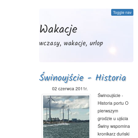
Toggle nav
Wakacje
wczasy, wakacje, urlop
Świnoujście - Historia
portu
02 czerwca 2011r.
Świnoujście -
Historia portu O
pierwszym
grodzie u ujścia
Świny wspomina
kronikarz duński