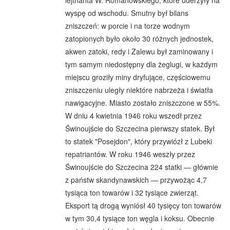
lejtnanta W. Romanowskiego, które uderzyły na
wyspę od wschodu. Smutny był bilans
zniszczeń: w porcie i na torze wodnym
zatopionych było około 30 różnych jednostek,
akwen zatoki, redy i Zalewu był zaminowany i
tym samym niedostępny dla żeglugi, w każdym
miejscu groziły miny dryfujące, częściowemu
zniszczeniu uległy niektóre nabrzeża i światła
nawigacyjne. Miasto zostało zniszczone w 55%.
W dniu 4 kwietnia 1946 roku wszedł przez
Świnoujście do Szczecina pierwszy statek. Był
to statek "Posejdon", który przywiózł z Lubeki
repatriantów. W roku 1946 weszły przez
Świnoujście do Szczecina 224 statki — głównie
z państw skandynawskich — przywożąc 4,7
tysiąca ton towarów i 32 tysiące zwierząt.
Eksport tą drogą wyniósł 40 tysięcy ton towarów
w tym 30,4 tysiące ton węgla i koksu. Obecnie