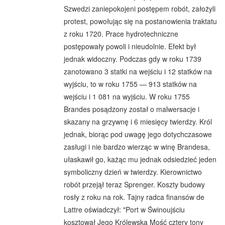
Szwedzi zaniepokojeni postępem robót, założyli
protest, powołując się na postanowienia traktatu
z roku 1720. Prace hydrotechniczne
postępowały powoli i nieudolnie. Efekt był
jednak widoczny. Podczas gdy w roku 1739
zanotowano 3 statki na wejściu i 12 statków na
wyjściu, to w roku 1755 — 913 statków na
wejściu i 1 081 na wyjściu. W roku 1755
Brandes posądzony został o malwersacje i
skazany na grzywnę i 6 miesięcy twierdzy. Król
jednak, biorąc pod uwagę jego dotychczasowe
zasługi i nie bardzo wierząc w winę Brandesa,
ułaskawił go, każąc mu jednak odsiedzieć jeden
symboliczny dzień w twierdzy. Kierownictwo
robót przejął teraz Sprenger. Koszty budowy
rosły z roku na rok. Tajny radca finansów de
Lattre oświadczył: "Port w Świnoujściu
kosztował Jego Królewską Mość cztery tony