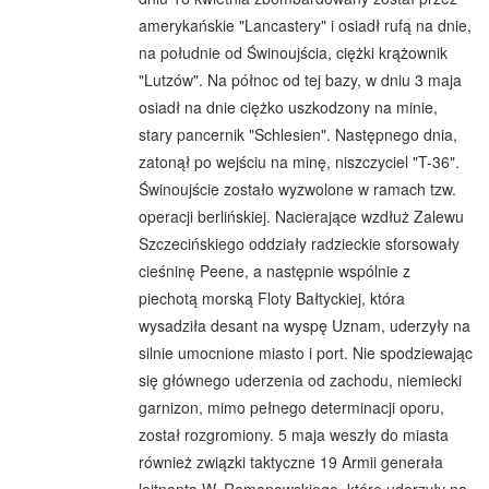
amerykańskie "Lancastery" i osiadł rufą na dnie,
na południe od Świnoujścia, ciężki krążownik
"Lutzów". Na północ od tej bazy, w dniu 3 maja
osiadł na dnie ciężko uszkodzony na minie,
stary pancernik "Schlesien". Następnego dnia,
zatonął po wejściu na minę, niszczyciel "T-36".
Świnoujście zostało wyzwolone w ramach tzw.
operacji berlińskiej. Nacierające wzdłuż Zalewu
Szczecińskiego oddziały radzieckie sforsowały
cieśninę Peene, a następnie wspólnie z
piechotą morską Floty Bałtyckiej, która
wysadziła desant na wyspę Uznam, uderzyły na
silnie umocnione miasto i port. Nie spodziewając
się głównego uderzenia od zachodu, niemiecki
garnizon, mimo pełnego determinacji oporu,
został rozgromiony. 5 maja weszły do miasta
również związki taktyczne 19 Armii generała