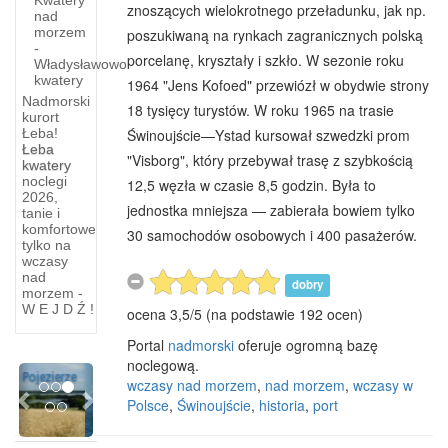
znoszących wielokrotnego przeładunku, jak np.
nad
morzem
poszukiwaną na rynkach zagranicznych polską
-
porcelanę, kryształy i szkło. W sezonie roku
Władysławowo
kwatery
1964 "Jens Kofoed" przewiózł w obydwie strony
Nadmorski
18 tysięcy turystów. W roku 1965 na trasie
kurort
Świnoujście—Ystad kursował szwedzki prom
Łeba!
ina
Łeba
"Visborg", który przebywał trasę z szybkością
ki
Elektrownia
kwatery
noclegi
12,5 węzła w czasie 8,5 godzin. Była to
owcowej
Wiatrowa
2026,
jednostka mniejsza — zabierała bowiem tylko
tanie i
w
komfortowe
30 samochodów osobowych i 400 pasażerów.
tylko na
a
Elektrownia
wczasy
wiatrowa
nad
dobry
owej
w
morzem -
W E J D Ź !
ocena
3,5
/
5
(na podstawie
192
ocen)
Tymieniu
rze
Elektrownia
Portal
nadmorski
oferuje ogromną bazę
ie
w
noclegową.
Previous
Next
rze
pobliżu
wczasy nad morzem
,
nad morzem
,
wczasy w
Polsce
,
Świnoujście
,
historia
,
port