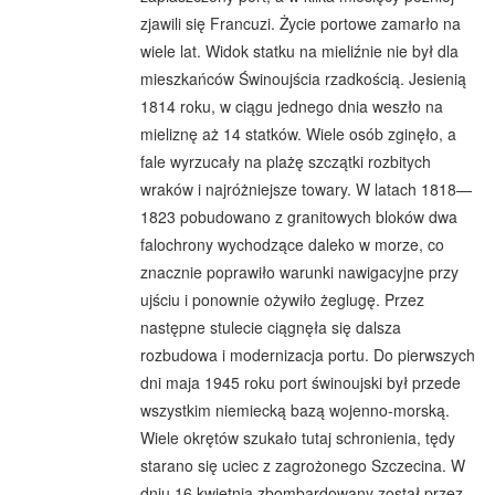
zjawili się Francuzi. Życie portowe zamarło na
wiele lat. Widok statku na mieliźnie nie był dla
mieszkańców Świnoujścia rzadkością. Jesienią
1814 roku, w ciągu jednego dnia weszło na
mieliznę aż 14 statków. Wiele osób zginęło, a
fale wyrzucały na plażę szczątki rozbitych
wraków i najróżniejsze towary. W latach 1818—
1823 pobudowano z granitowych bloków dwa
falochrony wychodzące daleko w morze, co
znacznie poprawiło warunki nawigacyjne przy
ujściu i ponownie ożywiło żeglugę. Przez
następne stulecie ciągnęła się dalsza
rozbudowa i modernizacja portu. Do pierwszych
dni maja 1945 roku port świnoujski był przede
wszystkim niemiecką bazą wojenno-morską.
Wiele okrętów szukało tutaj schronienia, tędy
starano się uciec z zagrożonego Szczecina. W
dniu 16 kwietnia zbombardowany został przez