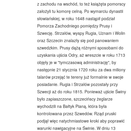
z zachodu na wschód, to też książęta pomorscy
założyli tu komorę celną. Po wymarciu dynastii
słowiańskiej, w roku 1648 nastąpił podział
Pomorza Zachodniego pomiędzy Prusy i
Szwecję. Strzałów, wyspy Rugia, Uznam i Wolin
oraz Szczecin znalazły się pod panowaniem
szwedzkim. Prusy dążą różnymi sposobami do
uzyskania ujścia Odry, aż wreszcie w roku 1713
objęły je w "tymczasową administrację", by
następnie 21 stycznia 1720 roku za dwa miliony
talarów przejąć te tereny już formalnie w swoje
posiadanie. Rugia i Strzałów pozostały przy
Szwecji aż do roku 1815. Ponieważ ujście Świny
było zapiaszczone, szczecińscy żeglarze
wychodzili na Bałtyk Pianą, która była
kontrolowana przez Szwedów. Rząd pruski
podjął więc natychmiastowe kroki aby poprawić
warunki nawigacyjne na Świnie. W dniu 13