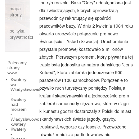
ton ryb rocznie. Baza "Odry" udostępniona jest
mapa
dla zwiedzających, których oprowadzają
strony
przewodnicy rekrutujący się spośród
pracowników bazy. W dniu 2 kwietnia 1964 roku
polityka
otwarto uroczyście połączenie promowe
prywatności
Świnoujście—Ystad (Szwecja). Uruchomienie
przystani promowej kosztowało 9 milionów
złotych. Pierwszym promem, który pływał na tej
Polecamy
trasie była jednostka armatora duńskiego "Jens
strony
Kofoed", która zabierała jednocześnie 900
www
Kwatery
pasażerów i 100 samochodów. Połączenie to
we
ożywiło ruch turystyczny pomiędzy Polską a
Władysławowie
-
krajami skandynawskimi a jednocześnie prom
Kwatery
zabierał samochody ciężarowe, które w ciągu
nad
morzem
kilkunastu godzin dostarczały z Polski do miast
-
skandynawskich świeże jagody, grzyby,
Władysławowo
kwatery
truskawki, węgorze czy łososie. Przewożono
Kwatery
również mniejsze partie towarów nie
-
Kwatery