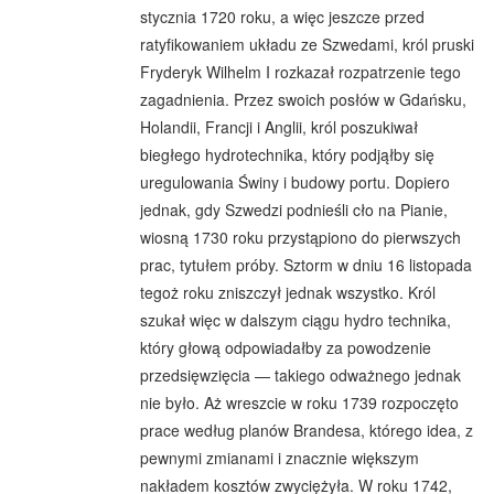
stycznia 1720 roku, a więc jeszcze przed
ratyfikowaniem układu ze Szwedami, król pruski
Fryderyk Wilhelm I rozkazał rozpatrzenie tego
zagadnienia. Przez swoich posłów w Gdańsku,
Holandii, Francji i Anglii, król poszukiwał
biegłego hydrotechnika, który podjąłby się
uregulowania Świny i budowy portu. Dopiero
jednak, gdy Szwedzi podnieśli cło na Pianie,
wiosną 1730 roku przystąpiono do pierwszych
prac, tytułem próby. Sztorm w dniu 16 listopada
tegoż roku zniszczył jednak wszystko. Król
szukał więc w dalszym ciągu hydro technika,
który głową odpowiadałby za powodzenie
przedsięwzięcia — takiego odważnego jednak
nie było. Aż wreszcie w roku 1739 rozpoczęto
prace według planów Brandesa, którego idea, z
pewnymi zmianami i znacznie większym
nakładem kosztów zwyciężyła. W roku 1742,