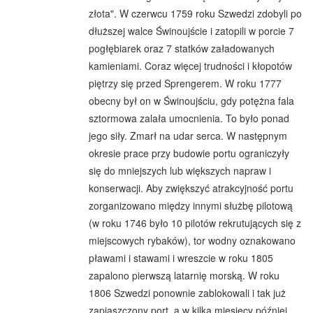
złota". W czerwcu 1759 roku Szwedzi zdobyli po
dłuższej walce Świnoujście i zatopili w porcie 7
pogłębiarek oraz 7 statków załadowanych
kamieniami. Coraz więcej trudności i kłopotów
piętrzy się przed Sprengerem. W roku 1777
obecny był on w Świnoujściu, gdy potężna fala
sztormowa zalała umocnienia. To było ponad
jego siły. Zmarł na udar serca. W następnym
okresie prace przy budowie portu ograniczyły
się do mniejszych lub większych napraw i
konserwacji. Aby zwiększyć atrakcyjność portu
zorganizowano między innymi służbę pilotową
(w roku 1746 było 10 pilotów rekrutujących się z
miejscowych rybaków), tor wodny oznakowano
pławami i stawami i wreszcie w roku 1805
zapalono pierwszą latarnię morską. W roku
1806 Szwedzi ponownie zablokowali i tak już
zapiaszczony port, a w kilka miesięcy później