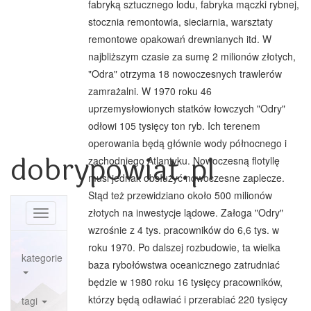
fabryką sztucznego lodu, fabryka mączki rybnej,
stocznia remontowia, sieciarnia, warsztaty
remontowe opakowań drewnianych itd. W
najbliższym czasie za sumę 2 milionów złotych,
"Odra" otrzyma 18 nowoczesnych trawlerów
zamrażalni. W 1970 roku 46
uprzemysłowionych statków łowczych "Odry"
odłowi 105 tysięcy ton ryb. Ich terenem
operowania będą głównie wody północnego i
dobrypowiat.pl
zachodniego Atlantyku. Nowoczesną flotyllę
musi jednak obsłużyć nowoczesne zaplecze.
Stąd też przewidziano około 500 milionów
złotych na inwestycje lądowe. Załoga "Odry"
Toggle
navigation
wzrośnie z 4 tys. pracowników do 6,6 tys. w
roku 1970. Po dalszej rozbudowie, ta wielka
kategorie
baza rybołówstwa oceanicznego zatrudniać
będzie w 1980 roku 16 tysięcy pracowników,
którzy będą odławiać i przerabiać 220 tysięcy
tagi