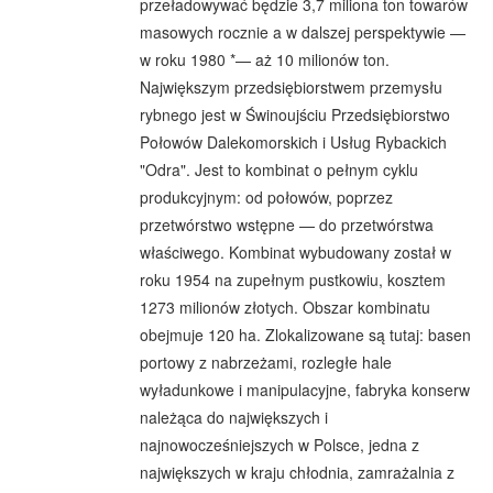
przeładowywać będzie 3,7 miliona ton towarów
masowych rocznie a w dalszej perspektywie —
w roku 1980 *— aż 10 milionów ton.
Największym przedsiębiorstwem przemysłu
rybnego jest w Świnoujściu Przedsiębiorstwo
Połowów Dalekomorskich i Usług Rybackich
"Odra". Jest to kombinat o pełnym cyklu
produkcyjnym: od połowów, poprzez
przetwórstwo wstępne — do przetwórstwa
właściwego. Kombinat wybudowany został w
roku 1954 na zupełnym pustkowiu, kosztem
1273 milionów złotych. Obszar kombinatu
obejmuje 120 ha. Zlokalizowane są tutaj: basen
portowy z nabrzeżami, rozległe hale
wyładunkowe i manipulacyjne, fabryka konserw
należąca do największych i
najnowocześniejszych w Polsce, jedna z
największych w kraju chłodnia, zamrażalnia z